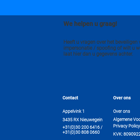
We helpen u graag!
Heeft u vragen over het beveilige
impersonatie / spoofing of wilt u w
laat hier dan u gegevens achter.
Contact
Over ons
Appelvink 1
Over ons
Algemene Vo
3435 RX Nieuwegein
Privacy Policy
+31(0)30 200 6416 /
+31(0)30 808 0660
KVK: 809092