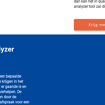
dan kan het in qu
analyzer tool zal d
Krijg me
lyzer
 een bepaalde
krijgen in het
 er gaande is en
verhelpen. De
en door de
afspraak voor een