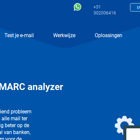
+31
I
302006416
Test je e-mail
Werkwijze
Oplossingen
DMARC analyzer
eiend probleem
alle mail ter
g beter op de
al van banken,
em voor de