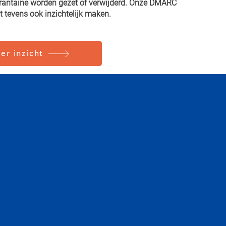
arantaine worden gezet of verwijderd. Onze DMARC
it tevens ook inzichtelijk maken.
er inzicht