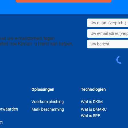
n van uw e-maildomein tegen
eten hoe Kevlarr u hierin kan helpen,
Oplossingen
Technologien
Voorkom phishing
Wat is DKIM
orwaarden
Merk bescherming
Wat is DMARC
Wat is SPF
21