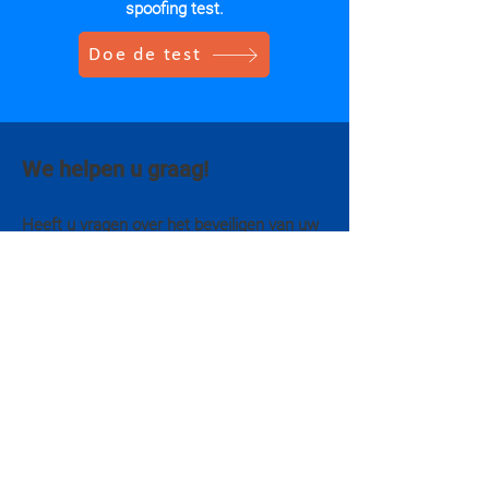
spoofing test.
Doe de test
We helpen u graag!
Heeft u vragen over het beveiligen van uw
e-maildomein tegen impersonatie /
spoofing of wilt u weten hoe Kevlarr u
hierin kan helpen, laat hier dan u gegevens
achter.