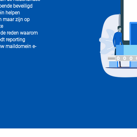
oende beveiligd
in helpen
n maar zijn op
ze
s de reden waarom
dt reporting
 uw maildomein e-