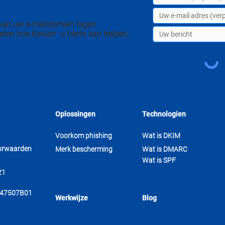
n van uw e-maildomein tegen
eten hoe Kevlarr u hierin kan helpen,
Oplossingen
Technologien
Voorkom phishing
Wat is DKIM
orwaarden
Merk bescherming
Wat is DMARC
Wat is SPF
21
847507B01
Werkwijze
Blog