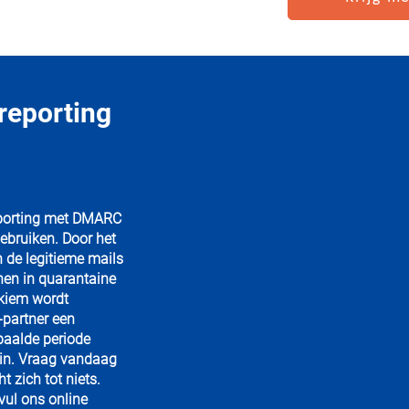
 reporting
reporting met DMARC
bruiken. Door het
n de legitieme mails
nen in quarantaine
 kiem wordt
partner een
aalde periode
mein. Vraag vandaag
 zich tot niets.
vul ons online