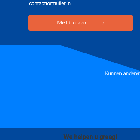
contactformulier
in.
Meld u aan
Kunnen anderen 
We helpen u graag!