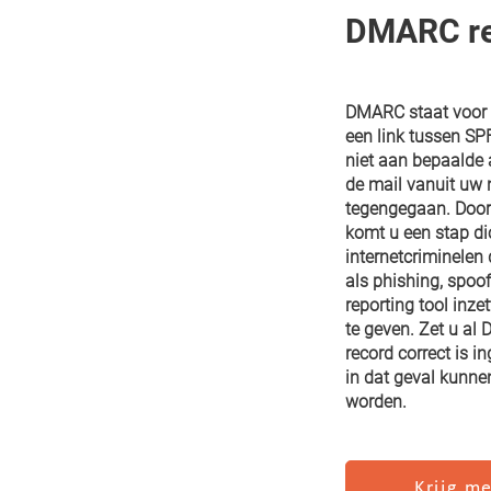
DMARC re
DMARC staat voor 
een link tussen SP
niet aan bepaalde 
de mail vanuit uw
tegengegaan. Door
komt u een stap di
internetcriminelen
als phishing, spoo
reporting tool inz
te geven. Zet u al
record correct is
in dat geval kunn
worden.
Krijg me