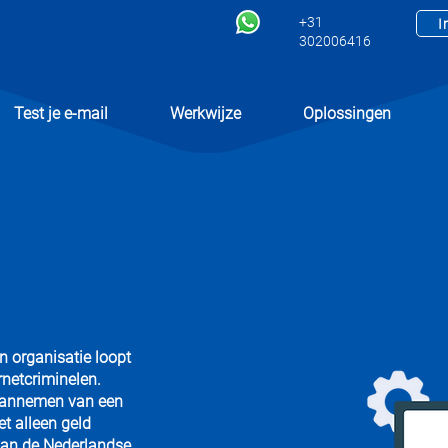
+31
I
302006416
Test je e-mail
Werkwijze
Oplossingen
en organisatie loopt
netcriminelen.
t aannemen van een
et alleen geld
van de Nederlandse