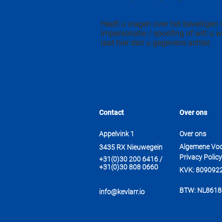
Heeft u vragen over het beveilige
impersonatie / spoofing of wilt u w
laat hier dan u gegevens achter.
Contact
Over ons
Appelvink 1
Over ons
Algemene Vo
3435 RX Nieuwegein
Privacy Policy
+31(0)30 200 6416 /
+31(0)30 808 0660
KVK: 809092
BTW: NL861
info@kevlarr.io