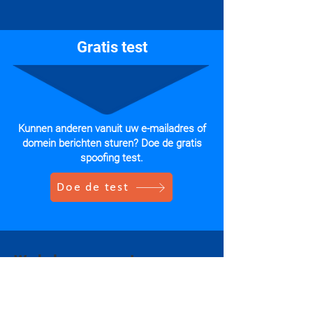
Gratis test
Kunnen anderen vanuit uw e-mailadres of
domein berichten sturen? Doe de gratis
spoofing test.
Doe de test
We helpen u graag!
Heeft u vragen over het beveiligen van uw
e-maildomein tegen impersonatie /