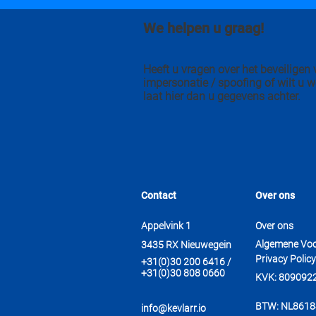
We helpen u graag!
Heeft u vragen over het beveilige
impersonatie / spoofing of wilt u w
laat hier dan u gegevens achter.
Contact
Over ons
Appelvink 1
Over ons
Algemene Vo
3435 RX Nieuwegein
Privacy Policy
+31(0)30 200 6416 /
+31(0)30 808 0660
KVK: 809092
BTW: NL861
info@kevlarr.io