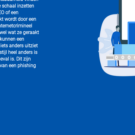
e schaal inzetten
EO of een
kt wordt door een
nternetcrimineel
 wel wat ze geraakt
 kunnen een
ets anders uitziet
tijl heel anders is
val is. Dit zijn
 van een phishing