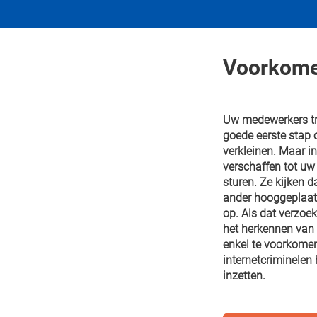
Voorkome
Uw medewerkers tr
goede eerste stap 
verkleinen. Maar i
verschaffen tot u
sturen. Ze kijken d
ander hooggeplaatst
op. Als dat verzoe
het herkennen van d
enkel te voorkomen
internetcriminelen 
inzetten.