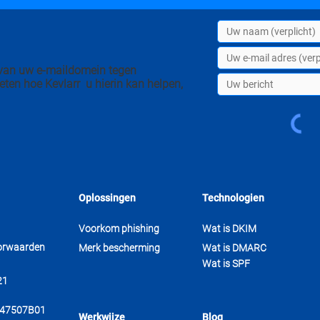
n van uw e-maildomein tegen
eten hoe Kevlarr u hierin kan helpen,
Oplossingen
Technologien
Voorkom phishing
Wat is DKIM
orwaarden
Merk bescherming
Wat is DMARC
Wat is SPF
21
847507B01
Werkwijze
Blog