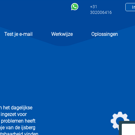
+31
I
302006416
Test je e-mail
Werkwijze
Oplossingen
 het dagelijkse
 ingezet voor
e problemen heeft
pje van de ijsberg
etsbaarheid vinden