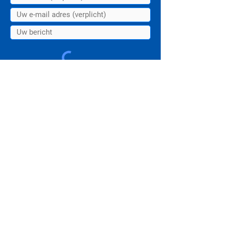
Verzenden
Appelvink 1
3435RX Nieuwegein
+31(0)30 2006416
info@kevlarr.io