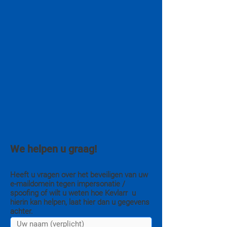
We helpen u graag!
Heeft u vragen over het beveiligen van uw
e-maildomein tegen impersonatie /
spoofing of wilt u weten hoe Kevlarr u
hierin kan helpen, laat hier dan u gegevens
achter.