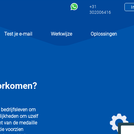
+31
I
302006416
Test je e-mail
Werkwijze
Oplossingen
oorkomen?
t bedrijfsleven om
lijkheden om uzelf
nt van de medaille
tie voorzien