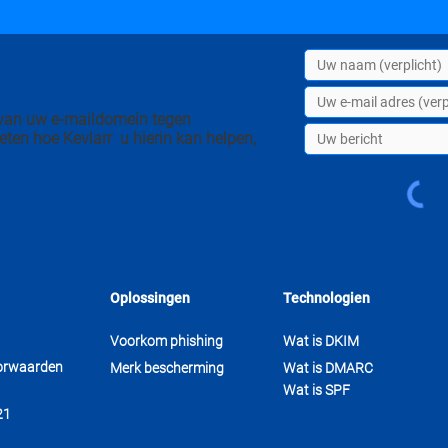
n van uw e-maildomein tegen
eten hoe Kevlarr u hierin kan helpen,
Oplossingen
Technologien
Voorkom phishing
Wat is DKIM
orwaarden
Merk bescherming
Wat is DMARC
Wat is SPF
21