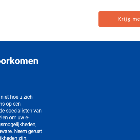
Krijg me
oorkomen
niet hoe u zich
ns op een
e specialisten van
delen om uw e-
ngsmogelijkheden,
omware. Neem gerust
jkheden zijn.