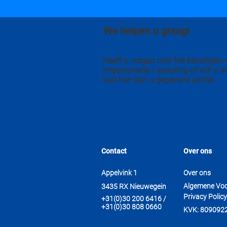
We helpen u graag!
Heeft u vragen over het beveilige
impersonatie / spoofing of wilt u w
laat hier dan u gegevens achter.
Contact
Over ons
Appelvink 1
Over ons
Algemene Vo
3435 RX Nieuwegein
Privacy Policy
+31(0)30 200 6416 /
+31(0)30 808 0660
KVK: 809092