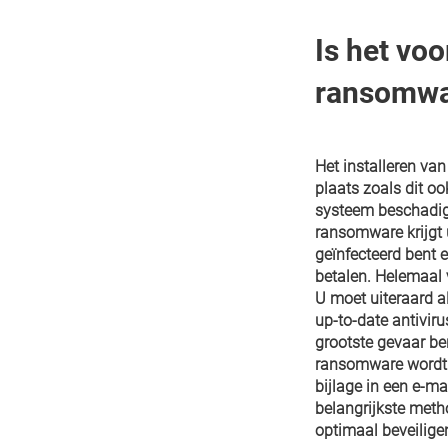
Is het vo
ransomwa
Het installeren v
plaats zoals dit oo
systeem beschadigt
ransomware krijgt u
geïnfecteerd bent e
betalen. Helemaal 
U moet uiteraard a
up-to-date antivir
grootste gevaar be
ransomware wordt 
bijlage in een e-ma
belangrijkste met
optimaal beveilige