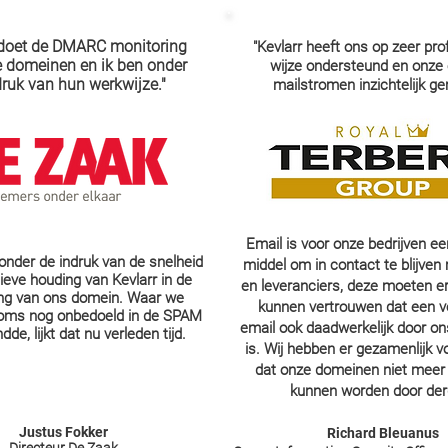
 doet de DMARC monitoring
"Kevlarr heeft ons op zeer pro
 domeinen en ik ben onder
wijze ondersteund en onze 
druk van hun werkwijze."
mailstromen inzichtelijk ge
Email is voor onze bedrijven ee
 onder de indruk van de snelheid
middel om in contact te blijven
ieve houding van Kevlarr in de
en leveranciers, deze moeten e
ng van ons domein. Waar we
kunnen vertrouwen dat een 
oms nog onbedoeld in de SPAM
email ook daadwerkelijk door o
dde, lijkt dat nu verleden tijd.
is. Wij hebben er gezamenlijk v
dat onze domeinen niet meer 
kunnen worden door der
Justus Fokker
Richard Bleuanus