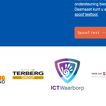
ondersteuning bied
Daarnaast kunt u al
spoof testtool.
Spoof test