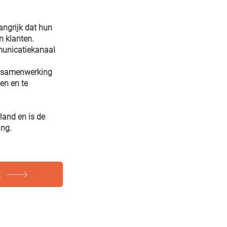
angrijk dat hun
n klanten.
municatiekanaal
 samenwerking
en en te
land en is
de
ing.
g