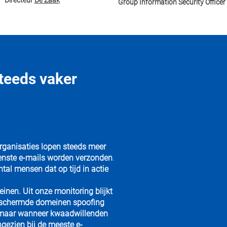
Directeur
De Zaak
Group Information Security Officer
teeds vaker
rganisaties lopen steeds meer
nste e-mails worden verzonden.
tal mensen dat op tijd in actie
inen. Uit onze monitoring blijkt
beschermde domeinen spoofing
of maar wanneer kwaadwillenden
ezien bij de meeste e-